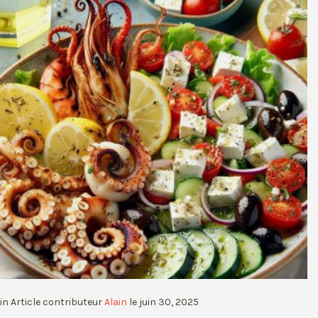
in
Article
contributeur
Alain
le
juin 30, 2025
Délice Marin Méditerranéen