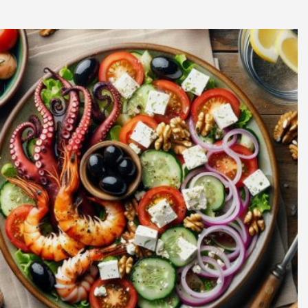
×
Que diriez-vous d’avoir Votre
coach Nutrition ?
Imaginez la puissance de l’Intelligence Artificielle à
votre service pour perdre du poids, prendre de la
masse ou simplement mieux manger. Découvrez
NutriCoach AI et atteignez vos objectifs sans régime
mais simplement avec un rééquilibrage alimentaire !
Profitez de 50% de réduction
pour tester et constater.
Recevez votre code promo sur votre
accompagnement Nutrition par Intelligence
Artificielle.