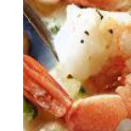
diriez-vous d’avoir Votre coach Nutrit
de l’Intelligence Artificielle à votre service pour perdre du poids,
ger. Découvrez NutriCoach AI et atteignez vos objectifs sans r
avec un rééquilibrage alimentaire !
z de 50% de réduction pour tester et co