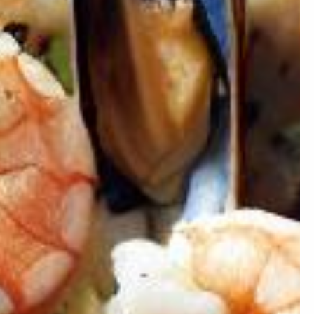
×
ion ?
 prendre de la masse ou
égime mais simplement
nstater.