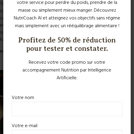
votre service pour perdre du poids, prendre de la
Temps de préparation 30 minutes Introduction Ce plat est une
masse ou simplement mieux manger. Découvrez
combinaison savoureuse et équilibrée qui allie la richesse des
NutriCoach AI et atteignez vos objectifs sans régime
samoussas de légumes à la fraîcheur d’une salade de pois chiches
et de tofu. Il est idéal pour un déjeuner nutritif, offrant une bonne
mais simplement avec un rééquilibrage alimentaire !
source de protéines végétales, de fibres et de vitamines. Les
haricots verts...
Profitez de 50% de réduction
pour tester et constater.
READ MORE
Recevez votre code promo sur votre
accompagnement Nutrition par Intelligence
Artificielle.
Votre nom
Votre e-mail