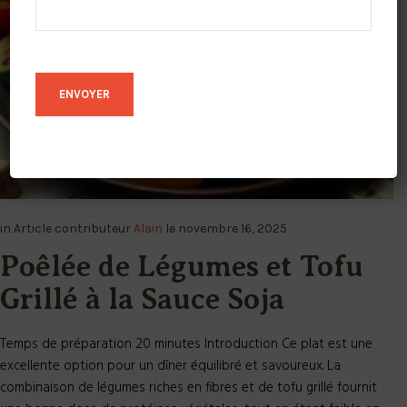
in
Article
contributeur
Alain
le
novembre 16, 2025
Poêlée de Légumes et Tofu
Grillé à la Sauce Soja
Temps de préparation 20 minutes Introduction Ce plat est une
excellente option pour un dîner équilibré et savoureux. La
combinaison de légumes riches en fibres et de tofu grillé fournit