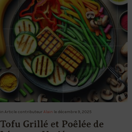
in
Article
contributeur
Alain
le
décembre 9, 2025
Tofu Grillé et Poêlée de