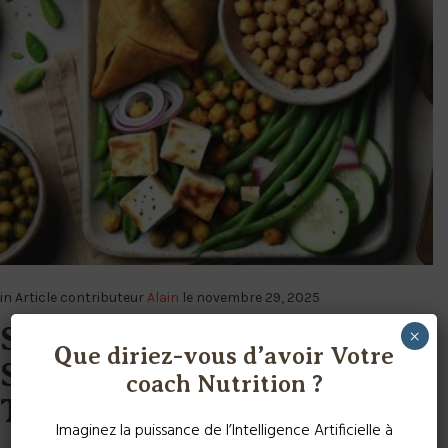
in
Article
contributeur
Alain
le
novembre 29, 2025
Samoussas de Légumes et
×
Que diriez-vous d’avoir Votre
Salade de Pois Chiches au
coach Nutrition ?
Tofu
Imaginez la puissance de l’Intelligence Artificielle à