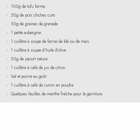
50g de pois chiches cuits
50g de graines de grenade
1 petite aubergine
1 cuillère à soupe de farine de blé ou de maïs
1 cuillère à soupe d’huile d’olive
50g de yaourt nature
1 cuillère à café de jus de citron
Sel et poivre au goût
1 cuillère à café de cumin en poudre
Quelques feuilles de menthe fraîche pour la garniture
Instructions de préparation
Coupez le tofu en cubes et enrobez-les de farine. Faites chauffer
l’huile d’olive dans une poêle et faites dorer les cubes de tofu jusqu’à
ce qu’ils soient croustillants. Retirez-les de la poêle et réservez.
Coupez l’aubergine en rondelles et faites-les griller dans la même
poêle jusqu’à ce qu’elles soient tendres et légèrement dorées.
Dans un bol, mélangez le yaourt avec le jus de citron, le cumin, le