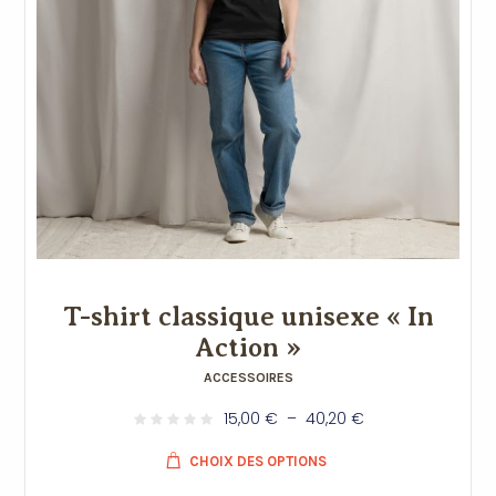
T-shirt classique unisexe « In
Action »
ACCESSOIRES
15,00
€
–
40,20
€
CHOIX DES OPTIONS