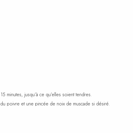
5 minutes, jusqu’à ce qu’elles soient tendres.
l, du poivre et une pincée de noix de muscade si désiré.
é, jusqu’à ce qu’il soit bien doré et cuit à votre goût.
îcheur.