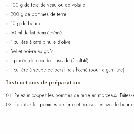
100 g de foie de veau ou de volaille
200 g de pommes de terre
10 g de beurre
50 ml de lait demi-écrémé
1 cuillère à café d’huile d’olive
Sel et poivre au goût
1 pincée de noix de muscade (facultatif)
1 cuillère à soupe de persil frais haché (pour la garniture)
Instructions de préparation
Pelez et coupez les pommes de terre en morceaux. Faites-les
Égouttez les pommes de terre et écrasez-les avec le beurre 
Chauffez l’huile d’olive dans une poêle à feu moyen. Ajoutez 
Assaisonnez le foie avec du sel et du poivre.
Servez le foie chaud avec la purée de pommes de terre. Gar