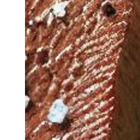
diriez-vous d’avoir Votre coach Nutrit
de l’Intelligence Artificielle à votre service pour perdre du poids,
ger. Découvrez NutriCoach AI et atteignez vos objectifs sans r
avec un rééquilibrage alimentaire !
z de 50% de réduction pour tester et co
 code promo sur votre accompagnement Nutrition par Intelligence 