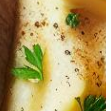
×
ion ?
 prendre de la masse ou
égime mais simplement
nstater.
Artificielle.