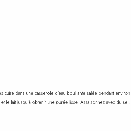
 cuire dans une casserole d’eau bouillante salée pendant environ 1
et le lait jusqu’à obtenir une purée lisse. Assaisonnez avec du se
le foie et faites-le cuire pendant environ 3-4 minutes de chaque côt
nissez de persil frais haché pour une touche de couleur et de fra