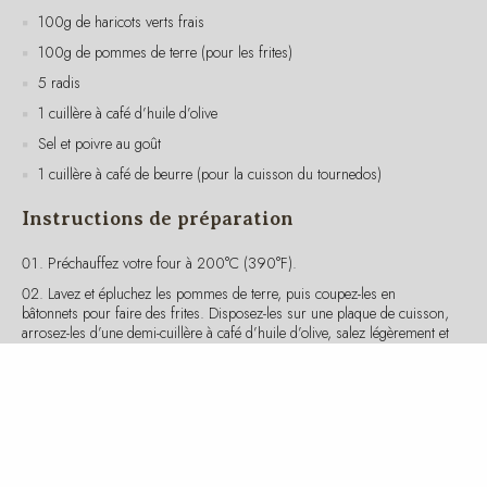
100g de pommes de terre (pour les frites)
5 radis
1 cuillère à café d’huile d’olive
Sel et poivre au goût
1 cuillère à café de beurre (pour la cuisson du tournedos)
Instructions de préparation
Préchauffez votre four à 200°C (390°F).
Lavez et épluchez les pommes de terre, puis coupez-les en
bâtonnets pour faire des frites. Disposez-les sur une plaque de cuisson,
arrosez-les d’une demi-cuillère à café d’huile d’olive, salez légèrement et
enfournez pendant environ 20 minutes jusqu’à ce qu’elles soient
dorées et croustillantes.
Pendant ce temps, faites bouillir de l’eau dans une casserole.
Ajoutez les haricots verts et laissez cuire pendant 5 à 7 minutes jusqu’à
ce qu’ils soient tendres mais encore croquants. Égouttez et réservez.
Chauffez une poêle à feu moyen avec le beurre et l’autre demi-
cuillère à café d’huile d’olive. Assaisonnez le tournedos avec du sel et
du poivre, puis faites-le cuire dans la poêle pendant environ 3 à 4
minutes de chaque côté pour une cuisson saignante, ou plus longtemps