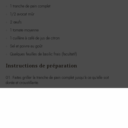
1 tranche de pain complet
1/2 avocat mûr
2 œufs
1 tomate moyenne
1 cuillère à café de jus de citron
Sel et poivre au goût
Quelques feuilles de basilic frais (facultatif)
Instructions de préparation
Faites griller la tranche de pain complet jusqu’à ce qu’elle soit
dorée et croustillante.
Dans un petit bol, écrasez l’avocat avec le jus de citron, le sel et le
poivre. Étalez ce mélange sur le toast grillé.
Portez une casserole d’eau à ébullition, puis réduisez à feu doux.
Cassez délicatement les œufs dans l’eau et laissez-les pocher pendant
environ 3 à 4 minutes, jusqu’à ce que les blancs soient cuits mais que
les jaunes soient encore coulants.
Pendant ce temps, coupez la tomate en tranches fines.