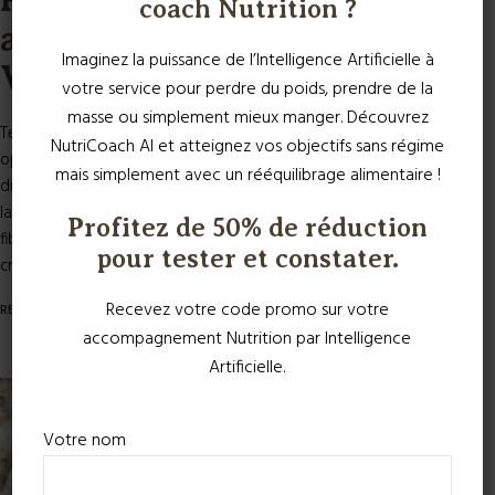
coach Nutrition ?
avec Macédoine et Salade
Imaginez la puissance de l’Intelligence Artificielle à
Verte, suivi d’une Pêche
votre service pour perdre du poids, prendre de la
masse ou simplement mieux manger. Découvrez
Temps de préparation 20 minutes Introduction Ce plat est une
NutriCoach AI et atteignez vos objectifs sans régime
option équilibrée et savoureuse pour un dîner léger. Le blanc de
mais simplement avec un rééquilibrage alimentaire !
dinde est une excellente source de protéines maigres, tandis que
la macédoine de légumes apporte une variété de vitamines et de
Profitez de 50% de réduction
fibres. La salade verte ajoute une touche de fraîcheur et de
pour tester et constater.
croquant, et...
Recevez votre code promo sur votre
READ MORE
accompagnement Nutrition par Intelligence
Artificielle.
Votre nom