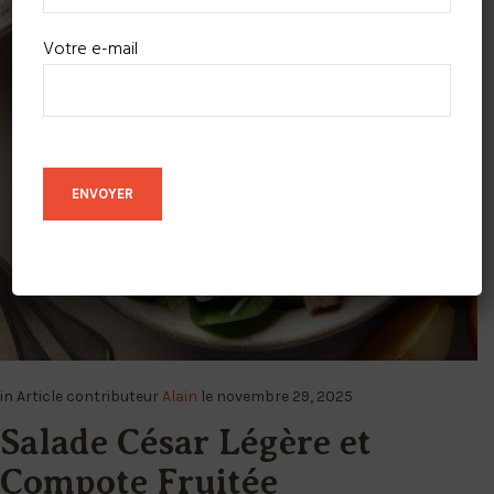
Votre e-mail
in
Article
contributeur
Alain
le
novembre 29, 2025
Salade César Légère et
Compote Fruitée