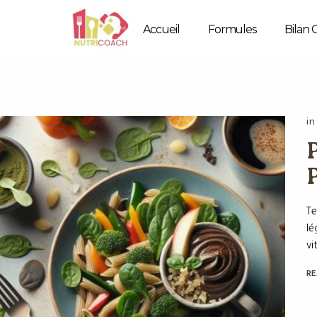
Accueil
Formules
Bilan 
i
Te
lé
vi
RE