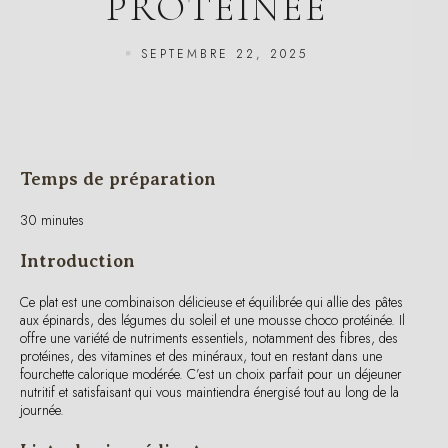
SEPTEMBRE 22, 2025
Temps de préparation
30 minutes
Introduction
Ce plat est une combinaison délicieuse et équilibrée qui allie des pâtes
aux épinards, des légumes du soleil et une mousse choco protéinée. Il
offre une variété de nutriments essentiels, notamment des fibres, des
protéines, des vitamines et des minéraux, tout en restant dans une
fourchette calorique modérée. C’est un choix parfait pour un déjeuner
nutritif et satisfaisant qui vous maintiendra énergisé tout au long de la
journée.
Liste des ingrédients pour une personne
60g de pâtes complètes