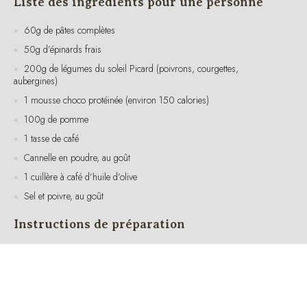
50g d’épinards frais
200g de légumes du soleil Picard (poivrons, courgettes,
aubergines)
1 mousse choco protéinée (environ 150 calories)
100g de pomme
1 tasse de café
Cannelle en poudre, au goût
1 cuillère à café d’huile d’olive
Sel et poivre, au goût
Instructions de préparation
Faites cuire les pâtes complètes selon les instructions du paquet.
Égouttez-les et réservez.
Dans une poêle, chauffez l’huile d’olive à feu moyen. Ajoutez les
épinards et faites-les sauter jusqu’à ce qu’ils soient tendres.
Ajoutez les légumes du soleil Picard dans la poêle et faites cuire
pendant environ 5 à 7 minutes jusqu’à ce qu’ils soient bien chauds.