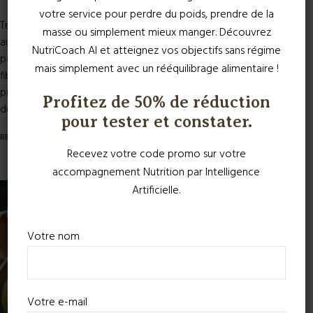
votre service pour perdre du poids, prendre de la
Temps de préparation 30 minutes Introduction Le gratin d’endives
masse ou simplement mieux manger. Découvrez
au jambon et emmental est un plat réconfortant et savoureux,
NutriCoach AI et atteignez vos objectifs sans régime
parfait pour un déjeuner équilibré. Les endives sont riches en
mais simplement avec un rééquilibrage alimentaire !
fibres et en vitamines, tandis que le jambon apporte des
protéines de qualité. L’emmental, quant à lui, ajoute une touche
Profitez de 50% de réduction
de gourmandise tout en fournissant du...
pour tester et constater.
READ MORE
Recevez votre code promo sur votre
accompagnement Nutrition par Intelligence
Artificielle.
Votre nom
Votre e-mail