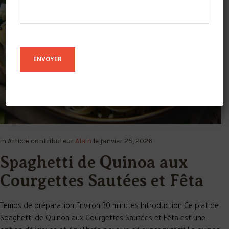
in
Article
contributeur
Alain
le
janvier 25, 2026
Spaghetti de Quinoa aux
Courgettes Sautées et Fêta
Temps de préparation Environ 30 minutes Introduction Ce plat de
Spaghetti de Quinoa aux Courgettes Sautées et Fêta est une