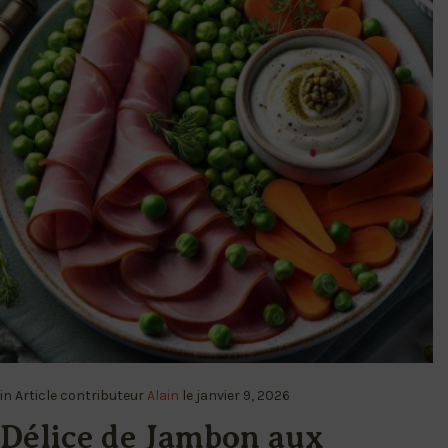
in
Article
contributeur
Alain
le
janvier 9, 2026
Délice de Jambon aux