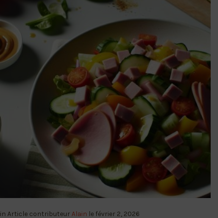
in
Article
contributeur
Alain
le
février 2, 2026