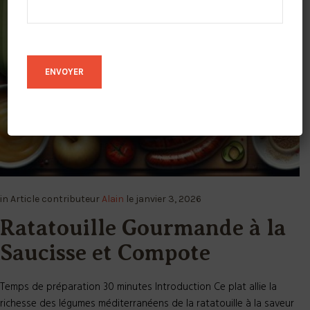
in
Article
contributeur
Alain
le
janvier 3, 2026
Ratatouille Gourmande à la
Saucisse et Compote
Temps de préparation 30 minutes Introduction Ce plat allie la
richesse des légumes méditerranéens de la ratatouille à la saveur