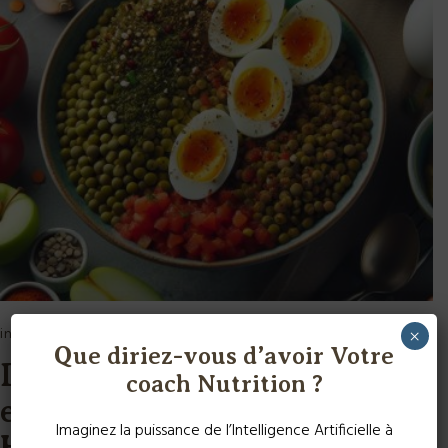
in
Article
contributeur
Alain
le
janvier 18, 2026
×
Que diriez-vous d’avoir Votre
Délice de Lentilles aux Œufs
coach Nutrition ?
et Tartare d’Ail et Fines
Imaginez la puissance de l’Intelligence Artificielle à
Herbes