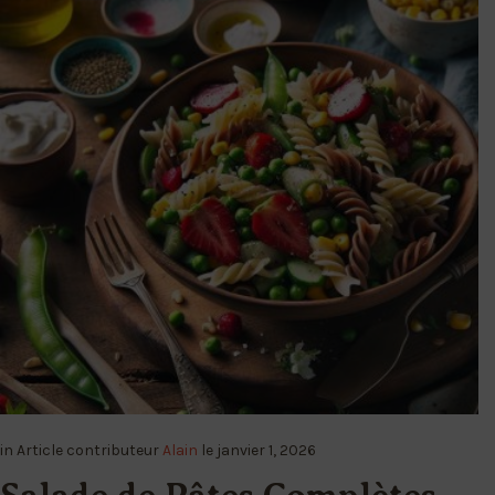
in
Article
contributeur
Alain
le
janvier 1, 2026