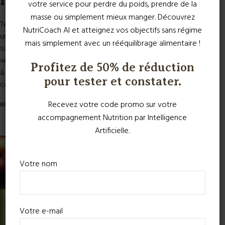
votre service pour perdre du poids, prendre de la
masse ou simplement mieux manger. Découvrez
Temps de préparation Environ 30 minutes Introduction Ce plat est
NutriCoach AI et atteignez vos objectifs sans régime
une merveilleuse combinaison de protéines, de fibres et de
mais simplement avec un rééquilibrage alimentaire !
saveurs. Les lentilles sont une excellente source de protéines
végétales et de fibres, aidant à maintenir une bonne digestion et
Profitez de 50% de réduction
à stabiliser la glycémie. Les œufs durs apportent des protéines
pour tester et constater.
complètes et des graisses saines, tandis...
Recevez votre code promo sur votre
READ MORE
accompagnement Nutrition par Intelligence
Artificielle.
Votre nom
Votre e-mail