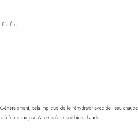
Bio Étic
e. Généralement, cela implique de le réhydrater avec de l’eau chau
ole à feu doux jusqu’à ce qu’elle soit bien chaude.
ux lentilles corail.
pincée de cannelle pour ajouter une saveur subtile.