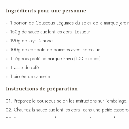
Ingrédients pour une personne
1 portion de Couscous Légumes du soleil de la marque Jardin 
150g de sauce aux lentilles corail Lesueur
190g de skyr Danone
100g de compote de pommes avec morceaux
1 liégeois protéiné marque Envia (100 calories)
1 tasse de café
1 pincée de cannelle
Instructions de préparation
Préparez le couscous selon les instructions sur l’emballag
Chauffez la sauce aux lentilles corail dans une petite casser
Servez le couscous dans une assiette et nappez-le de sauce a
Dans un bol séparé, versez le skyr et saupoudrez-le d’une 