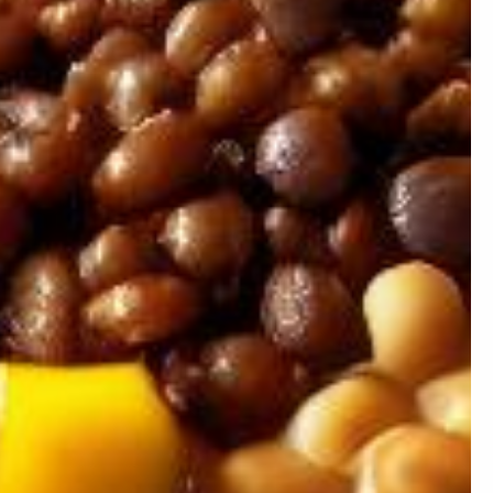
×
ion ?
 prendre de la masse ou
égime mais simplement
nstater.
Artificielle.