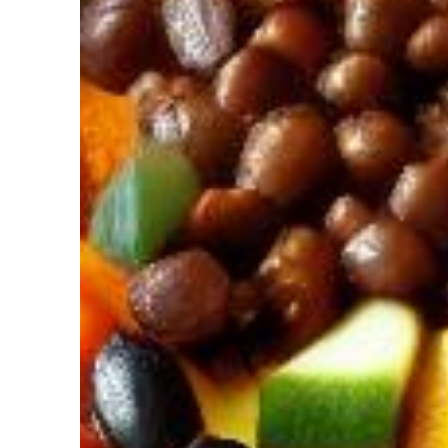
diriez-vous d’avoir Votre coach Nutrit
de l’Intelligence Artificielle à votre service pour perdre du poids,
ger. Découvrez NutriCoach AI et atteignez vos objectifs sans r
avec un rééquilibrage alimentaire !
z de 50% de réduction pour tester et co
 code promo sur votre accompagnement Nutrition par Intelligence 