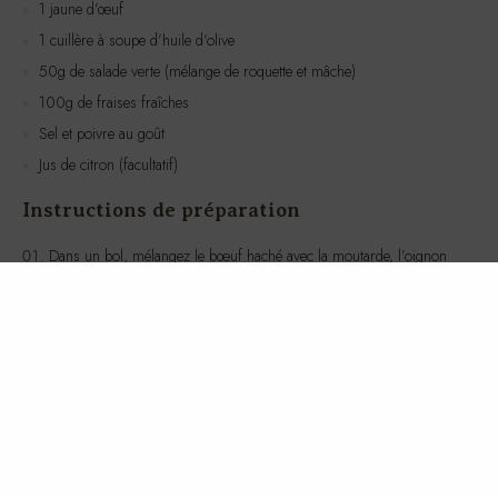
1 jaune d’œuf
1 cuillère à soupe d’huile d’olive
50g de salade verte (mélange de roquette et mâche)
100g de fraises fraîches
Sel et poivre au goût
Jus de citron (facultatif)
Instructions de préparation
Dans un bol, mélangez le bœuf haché avec la moutarde, l’oignon
haché, et le jaune d’œuf. Assaisonnez avec du sel et du poivre selon
votre goût. Vous pouvez ajouter un peu de jus de citron pour plus de
fraîcheur.
Formez le mélange en un steak tartare et placez-le sur une assiette.
Dans un autre bol, mélangez la salade verte avec l’huile d’olive.
Assaisonnez avec du sel et du poivre.
Disposez la salade à côté du steak tartare sur l’assiette.
Lavez et coupez les fraises en morceaux, puis ajoutez-les à la
salade ou servez-les à part en dessert.