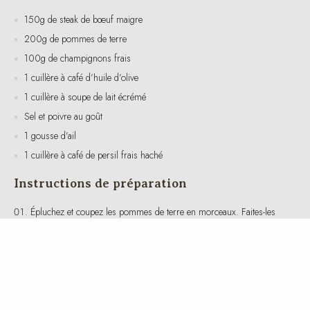
200g de pommes de terre
100g de champignons frais
1 cuillère à café d’huile d’olive
1 cuillère à soupe de lait écrémé
Sel et poivre au goût
1 gousse d’ail
1 cuillère à café de persil frais haché
Instructions de préparation
Épluchez et coupez les pommes de terre en morceaux. Faites-les
cuire dans de l’eau bouillante salée pendant environ 15 minutes ou
jusqu’à ce qu’elles soient tendres.
Égouttez les pommes de terre et écrasez-les avec le lait écrémé,
une pincée de sel et de poivre pour obtenir une purée lisse.
Chauffez l’huile d’olive dans une poêle à feu moyen. Ajoutez l’ail
émincé et les champignons tranchés, puis faites-les sauter jusqu’à ce
qu’ils soient dorés. Assaisonnez avec du sel, du poivre et le persil
haché.