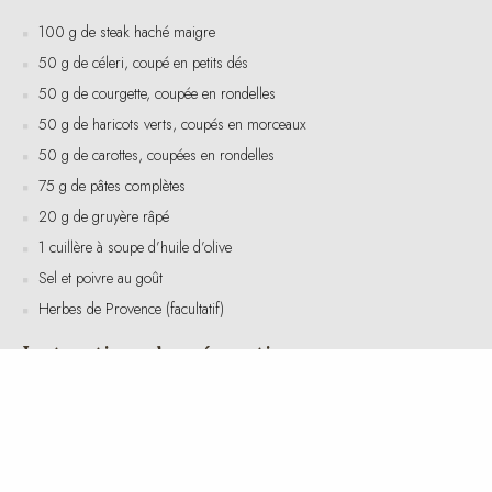
50 g de céleri, coupé en petits dés
50 g de courgette, coupée en rondelles
50 g de haricots verts, coupés en morceaux
50 g de carottes, coupées en rondelles
75 g de pâtes complètes
20 g de gruyère râpé
1 cuillère à soupe d’huile d’olive
Sel et poivre au goût
Herbes de Provence (facultatif)
Instructions de préparation
Faites cuire les pâtes complètes selon les instructions du paquet.
Égouttez et réservez.
Dans une poêle, chauffez l’huile d’olive à feu moyen. Ajoutez le
steak haché et faites-le cuire jusqu’à ce qu’il soit bien doré.
Assaisonnez avec du sel, du poivre, et des herbes de Provence si
désiré.
Ajoutez le céleri, la courgette, les haricots verts, et les carottes dans