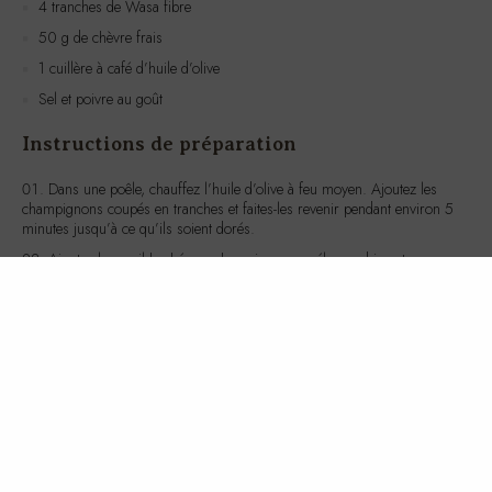
1 cuillère à café d’huile d’olive
Sel et poivre au goût
Instructions de préparation
Dans une poêle, chauffez l’huile d’olive à feu moyen. Ajoutez les
champignons coupés en tranches et faites-les revenir pendant environ 5
minutes jusqu’à ce qu’ils soient dorés.
Ajoutez le persil haché aux champignons, mélangez bien et
assaisonnez avec du sel et du poivre. Retirez du feu et réservez.
Dans la même poêle, faites cuire le steak haché à feu moyen
pendant environ 5 à 7 minutes de chaque côté, selon votre préférence
de cuisson. Assaisonnez avec du sel et du poivre.
Pendant ce temps, tartinez les tranches de Wasa fibre avec le
chèvre frais.
Servez le steak haché accompagné des champignons persillés et
des tartines de chèvre frais.
Valeurs nutritives et caloriques
Ce repas apporte environ 550 calories. Il contient environ 35 g de