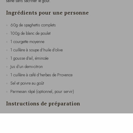
60g de spaghettis complets
100g de blanc de poulet
1 courgette moyenne
1 cuillère à soupe d’huile d’olive
1 gousse d’ail, émincée
Jus d’un demi-citron
1 cuillère à café d’herbes de Provence
Sel et poivre au goût
Parmesan râpé (optionnel, pour servir)
Instructions de préparation
Commencez par mariner le poulet. Dans un bol, mélangez le jus
de citron, l’ail émincé, les herbes de Provence, du sel et du poivre.
Ajoutez le poulet et laissez mariner pendant au moins 15 minutes.
Pendant ce temps, faites cuire les spaghettis dans une grande
casserole d’eau bouillante salée selon les instructions du paquet.
Égouttez et réservez.