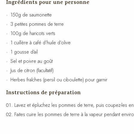
Ingrédients pour une personne
150g de saumonette
3 petites pommes de terre
100g de haricots verts
1 cuillère à café d’huile d’olive
1 gousse d’ail
Sel et poivre au goût
Jus de citron (facultatif)
Herbes fraîches (persil ou ciboulette) pour garnir
Instructions de préparation
Lavez et épluchez les pommes de terre, puis coupez-les en
Faites cuire les pommes de terre à la vapeur pendant enviro
Pendant ce temps, lavez et équeutez les haricots verts. Fait
Dans une poêle, chauffez l’huile d’olive à feu moyen. Ajoutez