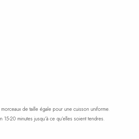
 morceaux de taille égale pour une cuisson uniforme.
n 15-20 minutes jusqu’à ce qu’elles soient tendres.
es-les cuire à la vapeur pendant environ 8-10 minutes jusqu’à ce qu’
 la gousse d’ail écrasée et faites-la revenir jusqu’à ce qu’elle soit