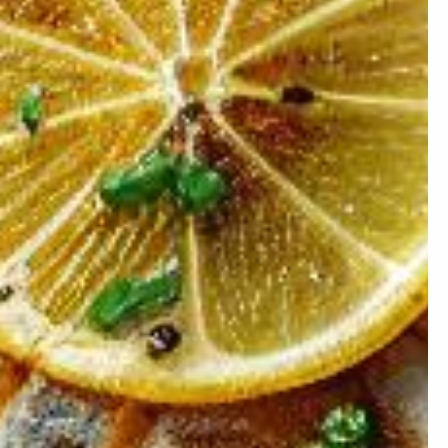
×
ion ?
 prendre de la masse ou
égime mais simplement
nstater.
Artificielle.