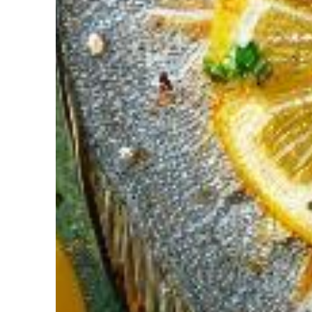
diriez-vous d’avoir Votre coach Nutrit
de l’Intelligence Artificielle à votre service pour perdre du poids,
ger. Découvrez NutriCoach AI et atteignez vos objectifs sans r
avec un rééquilibrage alimentaire !
z de 50% de réduction pour tester et co
 code promo sur votre accompagnement Nutrition par Intelligence 