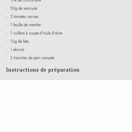
5 tomates cerises
1 feuille de menthe
1 cuillère à soupe d’huile d’olive
10g de féta
1 abricot
2 tranches de pain complet
Instructions de préparation
Cuire la semoule selon les instructions du paquet. Égoutter et
laisser refroidir.
Couper le concombre en fines rondelles et les tomates cerises en
deux.
Dans une poêle, chauffer l’huile d’olive à feu moyen et cuire le
saumon pendant environ 3-4 minutes de chaque côté, jusqu’à ce qu’il
soit bien cuit.
Dans un bol, mélanger la semoule, le concombre, les tomates
cerises, la menthe finement ciselée et la féta émiettée.
Servir le saumon sur un lit de semoule aux légumes, accompagné