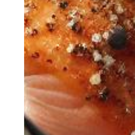
diriez-vous d’avoir Votre coach Nutrit
de l’Intelligence Artificielle à votre service pour perdre du poids,
ger. Découvrez NutriCoach AI et atteignez vos objectifs sans r
avec un rééquilibrage alimentaire !
z de 50% de réduction pour tester et co
 code promo sur votre accompagnement Nutrition par Intelligence 