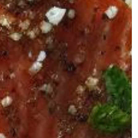
×
ion ?
 prendre de la masse ou
égime mais simplement
nstater.
Artificielle.