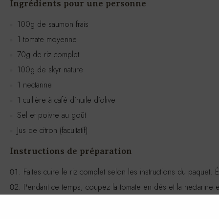
Ingrédients pour une personne
100g de saumon frais
1 tomate moyenne
70g de riz complet
100g de skyr nature
1 nectarine
1 cuillère à café d’huile d’olive
Sel et poivre au goût
Jus de citron (facultatif)
Instructions de préparation
Faites cuire le riz complet selon les instructions du paquet. 
Pendant ce temps, coupez la tomate en dés et la nectarine e
Chauffez l’huile d’olive dans une poêle à feu moyen. Ajoutez
Dans un bol, mélangez le skyr avec un peu de jus de citron