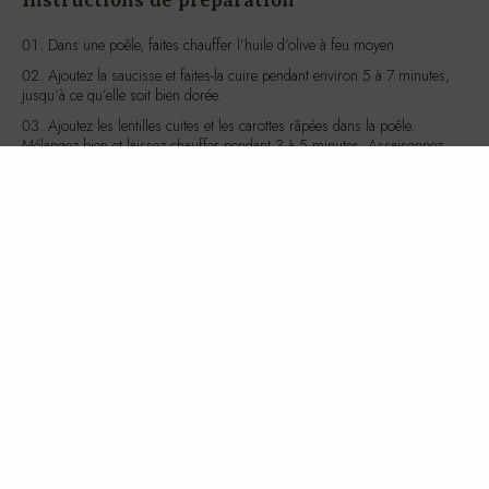
Ajoutez la saucisse et faites-la cuire pendant environ 5 à 7 minutes,
jusqu’à ce qu’elle soit bien dorée.
Ajoutez les lentilles cuites et les carottes râpées dans la poêle.
Mélangez bien et laissez chauffer pendant 3 à 5 minutes. Assaisonnez
avec du sel et du poivre selon votre goût.
Servez le mélange de saucisse, lentilles et carottes dans une
assiette.
Accompagnez avec le skyr aux fruits rouges pour une touche de
fraîcheur et de douceur.
Valeurs nutritives et caloriques
Ce plat apporte environ 500 calories. Il est riche en protéines grâce à
la saucisse et au skyr, et en fibres grâce aux lentilles et aux carottes. Les
fruits rouges du skyr ajoutent une dose d’antioxydants bénéfique pour
la santé.