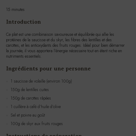
Introduction
Ce plat est une combinaison savoureuse et équilibrée qui allie les
protéines de la saucisse et du skyr, les fibres des lentilles et des
carottes, et les antioxydants des fruits rouges. Idéal pour bien démarrer
la journée, il vous apportera l’énergie nécessaire tout en étant riche en
nutriments essentiels.
Ingrédients pour une personne
1 saucisse de volaille (environ 100g)
150g de lentilles cuites
150g de carottes râpées
1 cuillère à café d’huile d’olive
Sel et poivre au goût
100g de skyr aux fruits rouges
Instructions de préparation
Dans une poêle, faites chauffer l’huile d’olive à feu moyen.