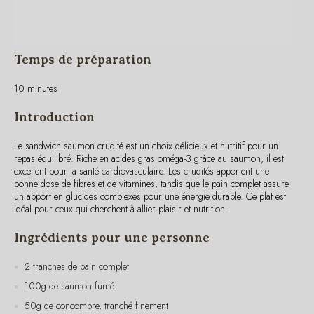
Temps de préparation
10 minutes
Introduction
Le sandwich saumon crudité est un choix délicieux et nutritif pour un
repas équilibré. Riche en acides gras oméga-3 grâce au saumon, il est
excellent pour la santé cardiovasculaire. Les crudités apportent une
bonne dose de fibres et de vitamines, tandis que le pain complet assure
un apport en glucides complexes pour une énergie durable. Ce plat est
idéal pour ceux qui cherchent à allier plaisir et nutrition.
Ingrédients pour une personne
2 tranches de pain complet
100g de saumon fumé
50g de concombre, tranché finement
50g de carottes râpées
1 petite poignée de roquette