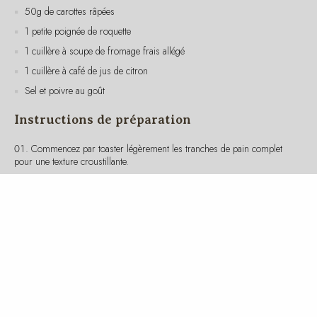
1 cuillère à soupe de fromage frais allégé
1 cuillère à café de jus de citron
Sel et poivre au goût
Instructions de préparation
Commencez par toaster légèrement les tranches de pain complet
pour une texture croustillante.
Dans un petit bol, mélangez le fromage frais avec le jus de citron,
le sel et le poivre.
Étalez ce mélange sur une des tranches de pain.
Disposez ensuite les tranches de saumon fumé sur le fromage
frais.
Ajoutez les tranches de concombre, les carottes râpées et la
roquette par-dessus le saumon.
Recouvrez avec la deuxième tranche de pain.
Coupez le sandwich en deux et servez immédiatement.
Valeurs nutritives et caloriques