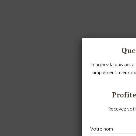
Que 
Imaginez la puissance 
simplement mieux man
Profite
Recevez votre
Votre nom