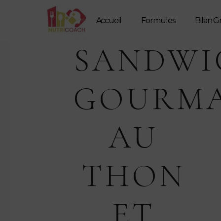
Accueil
Formules
Bilan G
SANDWI
GOURM
AU
THON
ET