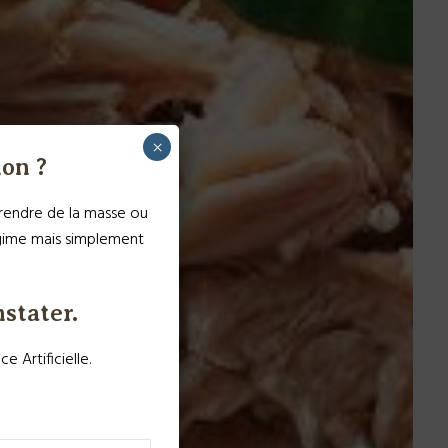
×
ion ?
 prendre de la masse ou
égime mais simplement
nstater.
Artificielle.