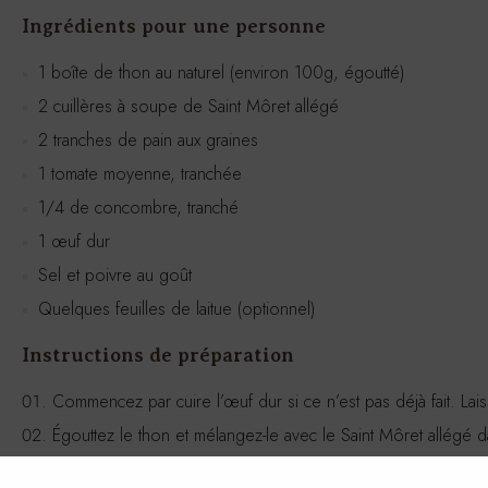
Ingrédients pour une personne
1 boîte de thon au naturel (environ 100g, égoutté)
2 cuillères à soupe de Saint Môret allégé
2 tranches de pain aux graines
1 tomate moyenne, tranchée
1/4 de concombre, tranché
1 œuf dur
Sel et poivre au goût
Quelques feuilles de laitue (optionnel)
Instructions de préparation
Commencez par cuire l’œuf dur si ce n’est pas déjà fait. Laisse
Égouttez le thon et mélangez-le avec le Saint Môret allégé 
Sur une tranche de pain aux graines, étalez le mélange de t