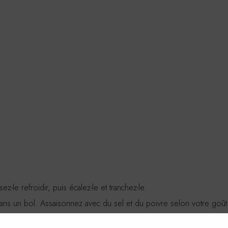
z-le refroidir, puis écalez-le et tranchez-le.
dans un bol. Assaisonnez avec du sel et du poivre selon votre goût
hon et de Saint Môret.