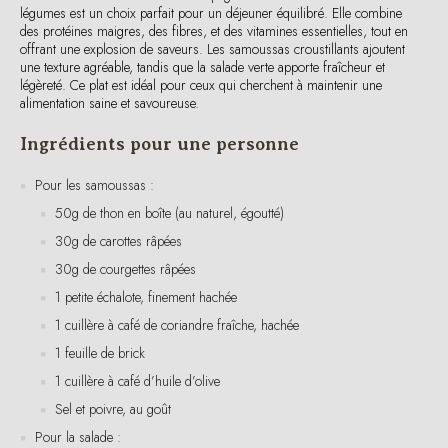
offrant une explosion de saveurs. Les samoussas croustillants ajoutent
une texture agréable, tandis que la salade verte apporte fraîcheur et
légèreté. Ce plat est idéal pour ceux qui cherchent à maintenir une
alimentation saine et savoureuse.
Ingrédients pour une personne
Pour les samoussas :
50g de thon en boîte (au naturel, égoutté)
30g de carottes râpées
30g de courgettes râpées
1 petite échalote, finement hachée
1 cuillère à café de coriandre fraîche, hachée
1 feuille de brick
1 cuillère à café d’huile d’olive
Sel et poivre, au goût
Pour la salade :
50g de mélange de salades vertes (roquette, mâche, épinards)
5 tomates cerises, coupées en deux