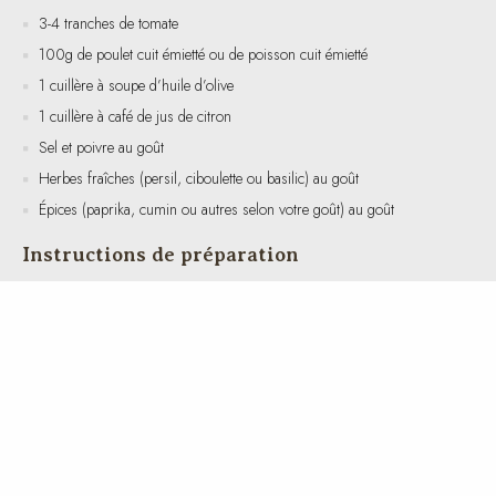
100g de poulet cuit émietté ou de poisson cuit émietté
1 cuillère à soupe d’huile d’olive
1 cuillère à café de jus de citron
Sel et poivre au goût
Herbes fraîches (persil, ciboulette ou basilic) au goût
Épices (paprika, cumin ou autres selon votre goût) au goût
Instructions de préparation
Coupez les œufs durs en deux et disposez-les dans une assiette.
Ajoutez les tranches de tomate autour des œufs.
Parsemez le poulet ou le poisson émietté sur le dessus.
Dans un petit bol, mélangez l’huile d’olive, le jus de citron, le sel,
le poivre, les herbes et les épices.
Versez la vinaigrette sur la salade et mélangez délicatement pour
bien enrober tous les ingrédients.
Servez immédiatement et savourez votre repas équilibré.
Valeurs nutritives et caloriques