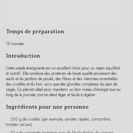
Temps de préparation
15 minutes
Introduction
Cette salade énergisante est un excellent choix pour un repas équilibré
et nutritif. Elle combine des protéines de haute qualité provenant des
œufs et du jambon de poulet, des fibres et des vitamines essentielles
des crudités et du kiwi, ainsi que des glucides complexes du pain de
seigle. Ce plat est idéal pour maintenir un bon niveau d’énergie tout au
long de la journée, tout en étant léger et facile à digérer.
Ingrédients pour une personne
200 g de crudités (par exemple, carottes râpées, concombre,
tomates cerises)
10 g de vinaigrette (préparée avec de l’huile d’olive, du vinaigre
balsamique, sel et poivre)
2 œufs durs