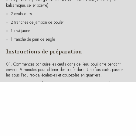
2 tranches de jambon de poulet
1 kiwi jaune
1 tranche de pain de seigle
Instructions de préparation
Commencez par cuire les œufs dans de l’eau bouillante pendant
environ 9 minutes pour obtenir des œufs durs. Une fois cuits, passez-
les sous l’eau froide, écalez-les et coupez-les en quartiers.
Préparez les crudités en les lavant soigneusement. Râpez les
carottes, tranchez le concombre et coupez les tomates cerises en deux.
Dans un grand bol, mélangez les crudités avec la vinaigrette pour
bien les enrober.
Ajoutez les quartiers d’œufs durs et les tranches de jambon de
poulet coupées en morceaux.
Pelez et tranchez le kiwi jaune et ajoutez-le à la salade pour une
touche sucrée et rafraîchissante.
Servez la salade avec une tranche de pain de seigle à côté.