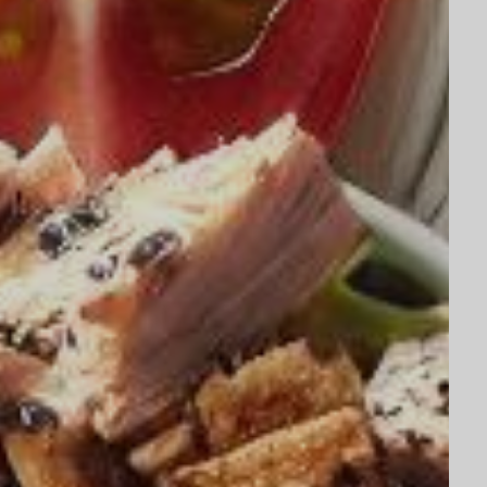
×
ion ?
 prendre de la masse ou
égime mais simplement