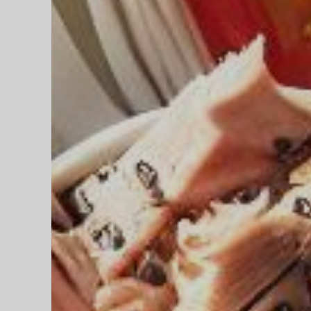
diriez-vous d’avoir Votre coach Nutrit
de l’Intelligence Artificielle à votre service pour perdre du poids,
ger. Découvrez NutriCoach AI et atteignez vos objectifs sans r
avec un rééquilibrage alimentaire !