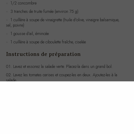
1 cuillère à soupe de vinaigrette (huile d’olive, vinaigre balsamique,
sel, poivre)
1 gousse d’ail, émincée
1 cuillère à soupe de ciboulette fraîche, ciselée
Instructions de préparation
Lavez et essorez la salade verte. Placez-la dans un grand bol.
Lavez les tomates cerises et coupez-les en deux. Ajoutez-les à la
salade.
Épluchez le concombre, coupez-le en rondelles et ajoutez-le au
mélange.
Disposez les tranches de truite fumée sur les légumes.
Dans un petit bol, mélangez la vinaigrette avec l’ail émincé et la
ciboulette ciselée.
Versez la vinaigrette sur la salade et mélangez délicatement pour
bien enrober tous les ingrédients.
Servez immédiatement pour profiter de la fraîcheur des
ingrédients.