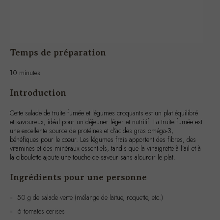
Temps de préparation
10 minutes
Introduction
Cette salade de truite fumée et légumes croquants est un plat équilibré
et savoureux, idéal pour un déjeuner léger et nutritif. La truite fumée est
une excellente source de protéines et d’acides gras oméga-3,
bénéfiques pour le cœur. Les légumes frais apportent des fibres, des
vitamines et des minéraux essentiels, tandis que la vinaigrette à l’ail et à
la ciboulette ajoute une touche de saveur sans alourdir le plat.
Ingrédients pour une personne
50 g de salade verte (mélange de laitue, roquette, etc.)
6 tomates cerises
1/2 concombre
3 tranches de truite fumée (environ 75 g)