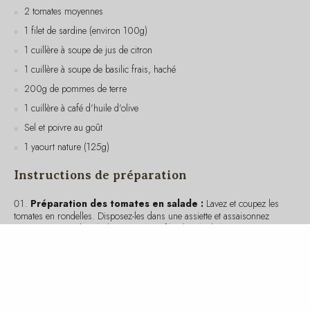
1 cuillère à soupe de jus de citron
1 cuillère à soupe de basilic frais, haché
200g de pommes de terre
1 cuillère à café d’huile d’olive
Sel et poivre au goût
1 yaourt nature (125g)
Instructions de préparation
Préparation des tomates en salade :
Lavez et coupez les
tomates en rondelles. Disposez-les dans une assiette et assaisonnez
avec une pincée de sel, de poivre et un filet d’huile d’olive.
Préparation du filet de sardine :
Préchauffez le four à
180°C. Placez le filet de sardine sur une plaque de cuisson, arrosez de
jus de citron et saupoudrez de basilic haché. Enfournez pendant 10-12
minutes jusqu’à ce que le poisson soit bien cuit.
Cuisson des pommes de terre :
Épluchez les pommes de
terre et coupez-les en morceaux. Faites-les bouillir dans de l’eau salée
pendant environ 15-20 minutes jusqu’à ce qu’elles soient tendres.
Égouttez et servez.