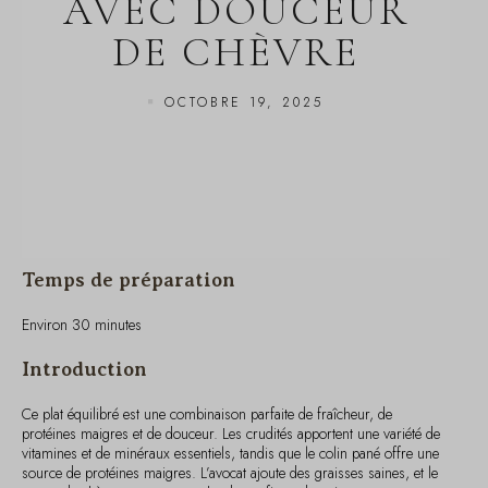
DE CHÈVRE
OCTOBRE 19, 2025
Temps de préparation
Environ 30 minutes
Introduction
Ce plat équilibré est une combinaison parfaite de fraîcheur, de
protéines maigres et de douceur. Les crudités apportent une variété de
vitamines et de minéraux essentiels, tandis que le colin pané offre une
source de protéines maigres. L’avocat ajoute des graisses saines, et le
yaourt de chèvre avec une touche de confiture de poire apporte une
douceur délicate pour terminer le repas. Ce dîner est non seulement
délicieux, mais il soutient également une alimentation saine et