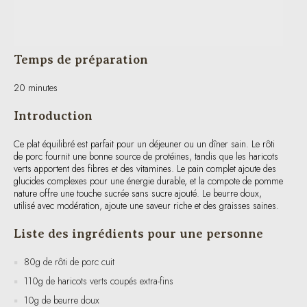
Temps de préparation
20 minutes
Introduction
Ce plat équilibré est parfait pour un déjeuner ou un dîner sain. Le rôti
de porc fournit une bonne source de protéines, tandis que les haricots
verts apportent des fibres et des vitamines. Le pain complet ajoute des
glucides complexes pour une énergie durable, et la compote de pomme
nature offre une touche sucrée sans sucre ajouté. Le beurre doux,
utilisé avec modération, ajoute une saveur riche et des graisses saines.
Liste des ingrédients pour une personne
80g de rôti de porc cuit
110g de haricots verts coupés extra-fins
10g de beurre doux
66g de pain complet
100g de compote de pomme nature