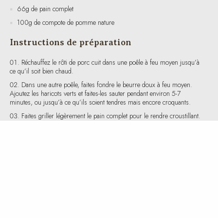
Instructions de préparation
Réchauffez le rôti de porc cuit dans une poêle à feu moyen jusqu’à
ce qu’il soit bien chaud.
Dans une autre poêle, faites fondre le beurre doux à feu moyen.
Ajoutez les haricots verts et faites-les sauter pendant environ 5-7
minutes, ou jusqu’à ce qu’ils soient tendres mais encore croquants.
Faites griller légèrement le pain complet pour le rendre croustillant.
Disposez le rôti de porc, les haricots verts et le pain complet dans
une assiette.
Servez avec la compote de pomme nature en accompagnement.
Valeurs nutritives et caloriques
Pour une portion :
Calories : environ 450 kcal
Protéines : 25g
Glucides : 55g