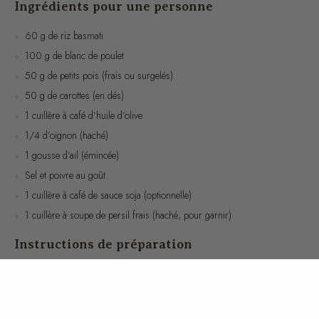
60 g de riz basmati
100 g de blanc de poulet
50 g de petits pois (frais ou surgelés)
50 g de carottes (en dés)
1 cuillère à café d’huile d’olive
1/4 d’oignon (haché)
1 gousse d’ail (émincée)
Sel et poivre au goût
1 cuillère à café de sauce soja (optionnelle)
1 cuillère à soupe de persil frais (haché, pour garnir)
Instructions de préparation
Rincez le riz sous l’eau froide jusqu’à ce que l’eau soit claire. Faites
cuire le riz dans une casserole avec 120 ml d’eau. Portez à ébullition,
puis réduisez le feu, couvrez et laissez mijoter pendant environ 10-12
minutes jusqu’à ce que le riz soit tendre et l’eau absorbée.
Dans une poêle, chauffez l’huile d’olive à feu moyen. Ajoutez
l’oignon et l’ail, et faites revenir jusqu’à ce qu’ils soient translucides.