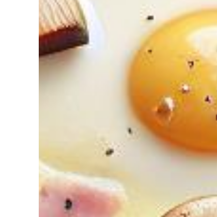
diriez-vous d’avoir Votre coach Nutrit
de l’Intelligence Artificielle à votre service pour perdre du poids,
ger. Découvrez NutriCoach AI et atteignez vos objectifs sans r
avec un rééquilibrage alimentaire !
z de 50% de réduction pour tester et co
 code promo sur votre accompagnement Nutrition par Intelligence 