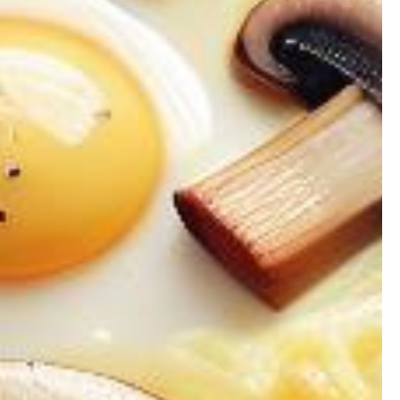
×
ion ?
 prendre de la masse ou
égime mais simplement
nstater.
Artificielle.