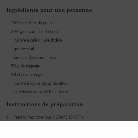
150 g de blanc de poulet
200 g de pommes de terre
1 cuillère à café d’huile d’olive
1 gousse d’ail
1 branche de romarin frais
50 g de baguette
Sel et poivre au goût
1 cuillère à soupe de jus de citron
Une poignée de persil frais, haché
Instructions de préparation
Préchauffez votre four à 200°C (390°F).
Assaisonnez le blanc de poulet avec du sel, du poivre, et le jus de
citron. Placez-le dans un plat allant au four avec la branche de romarin.
Enfournez le poulet pendant environ 25-30 minutes, ou jusqu’à ce
qu’il soit bien cuit.