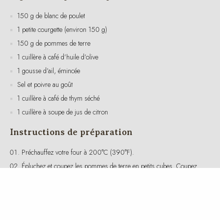
1 petite courgette (environ 150 g)
150 g de pommes de terre
1 cuillère à café d’huile d’olive
1 gousse d’ail, émincée
Sel et poivre au goût
1 cuillère à café de thym séché
1 cuillère à soupe de jus de citron
Instructions de préparation
Préchauffez votre four à 200°C (390°F).
Épluchez et coupez les pommes de terre en petits cubes. Coupez
la courgette en rondelles.
Dans un bol, mélangez les pommes de terre et les courgettes avec
l’huile d’olive, l’ail, le thym, le sel et le poivre.
Placez le blanc de poulet dans un plat allant au four. Arrosez-le de
jus de citron et assaisonnez avec du sel et du poivre.
Disposez les légumes autour du poulet dans le plat.