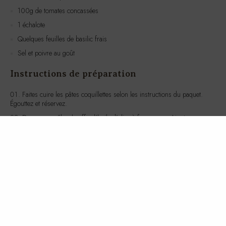
100g de tomates concassées
1 échalote
Quelques feuilles de basilic frais
Sel et poivre au goût
Instructions de préparation
Faites cuire les pâtes coquillettes selon les instructions du paquet.
Égouttez et réservez.
Dans une poêle, chauffez l’huile d’olive à feu moyen. Ajoutez
l’échalote finement hachée et faites-la revenir jusqu’à ce qu’elle soit
translucide.
Ajoutez le filet de poulet coupé en morceaux et faites-le cuire
jusqu’à ce qu’il soit bien doré et cuit à cœur.
Incorporez les tomates concassées dans la poêle et laissez mijoter
pendant environ 5 minutes.
Ajoutez les coquillettes cuites à la poêle et mélangez bien pour
enrober les pâtes de sauce.
Assaisonnez avec du sel, du poivre et ajoutez le basilic frais ciselé