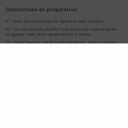
Lavez, épluchez et coupez les légumes en petits morceaux.
Dans une casserole, chauffez l’huile d’olive à feu moyen et ajoutez
les légumes. Faites revenir pendant environ 5 minutes.
Ajoutez l’eau et le cube de bouillon de légumes. Portez à ébullition,
puis réduisez le feu et laissez mijoter pendant 20 minutes, jusqu’à ce
que les légumes soient tendres.
Mixez le tout avec un mixeur plongeant jusqu’à obtenir une texture
lisse. Assaisonnez avec du sel et du poivre selon votre goût.
Servez le potage chaud, accompagné du yaourt nature bio en
dessert.
Valeurs nutritives et caloriques
Ce repas fournit environ 250 calories, avec une bonne répartition de
macronutriments : glucides complexes des légumes et des pommes de
terre, protéines du yaourt, et une petite quantité de lipides sains de
l’huile d’olive. Il est également riche en fibres, vitamines A et C, et en
calcium.