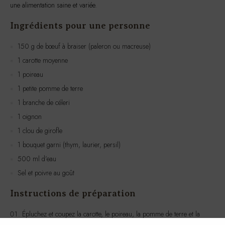
une alimentation saine et variée.
Ingrédients pour une personne
150 g de bœuf à braiser (paleron ou macreuse)
1 carotte moyenne
1 poireau
1 petite pomme de terre
1 branche de céleri
1 oignon
1 clou de girofle
1 bouquet garni (thym, laurier, persil)
500 ml d’eau
Sel et poivre au goût
Instructions de préparation
Épluchez et coupez la carotte, le poireau, la pomme de terre et la
branche de céleri en morceaux de taille moyenne.