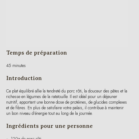
Temps de préparation
45 minutes
Introduction
Ce plat équilibré allie la tendreté du porc rôti, la douceur des pâtes et la
richesse en légumes de la ratatouille. Il est idéal pour un déjeuner
nutritif, apportant une bonne dose de protéines, de glucides complexes
et de fibres. En plus de satisfaire votre palais, il contribue à maintenir
un bon niveau d’énergie tout au long de la journée.
Ingrédients pour une personne
120g de porc rôti
60g de pâtes complètes (poids cru)