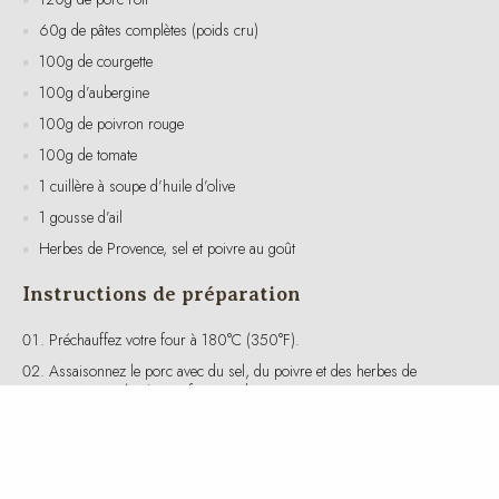
100g de courgette
100g d’aubergine
100g de poivron rouge
100g de tomate
1 cuillère à soupe d’huile d’olive
1 gousse d’ail
Herbes de Provence, sel et poivre au goût
Instructions de préparation
Préchauffez votre four à 180°C (350°F).
Assaisonnez le porc avec du sel, du poivre et des herbes de
Provence. Faites-le rôtir au four pendant environ 25-30 minutes, ou
jusqu’à ce qu’il soit bien cuit.
Pendant ce temps, faites cuire les pâtes complètes selon les
instructions sur l’emballage. Égouttez et réservez.
Pour la ratatouille, coupez la courgette, l’aubergine, le poivron et la
tomate en dés.
Dans une poêle, faites chauffer l’huile d’olive à feu moyen. Ajoutez