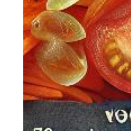
diriez-vous d’avoir Votre coach Nutrit
de l’Intelligence Artificielle à votre service pour perdre du poids,
ger. Découvrez NutriCoach AI et atteignez vos objectifs sans r
avec un rééquilibrage alimentaire !
z de 50% de réduction pour tester et co
 code promo sur votre accompagnement Nutrition par Intelligence 