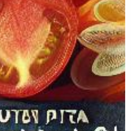
×
ion ?
 prendre de la masse ou
égime mais simplement
nstater.
Artificielle.