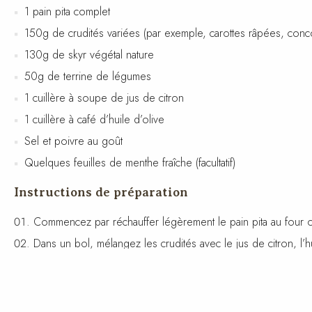
1 pain pita complet
150g de crudités variées (par exemple, carottes râpées, conc
130g de skyr végétal nature
50g de terrine de légumes
1 cuillère à soupe de jus de citron
1 cuillère à café d’huile d’olive
Sel et poivre au goût
Quelques feuilles de menthe fraîche (facultatif)
Instructions de préparation
Commencez par réchauffer légèrement le pain pita au four ou 
Dans un bol, mélangez les crudités avec le jus de citron, l’hu
Ouvrez le pain pita et étalez le skyr végétal à l’intérieur.
Ajoutez la terrine de légumes et les crudités assaisonnées da
Refermez le pain pita et servez immédiatement.