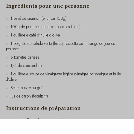
1 pavé de saumon (environ 150g)
100g de pommes de terre (pour les frites)
1 cuillère à café d’huile d’olive
1 poignée de salade verte (laitue, roquette ou mélange de jeunes
pousses)
5 tomates cerises
1/4 de concombre
1 cuillère à soupe de vinaigrette légère (vinaigre balsamique et huile
d’olive)
Sel et poivre au goût
Jus de citron (facultatif)
Instructions de préparation
Préchauffez le four à 200°C (390°F).
Épluchez les pommes de terre et coupez-les en bâtonnets pour
former des frites. Mélangez-les avec une demi-cuillère à café d’huile
d’olive, du sel et du poivre. Disposez-les sur une plaque de cuisson
recouverte de papier sulfurisé et enfournez pendant 20-25 minutes,