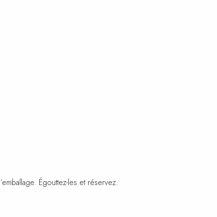
 l’emballage. Égouttez-les et réservez.
rotte râpée.