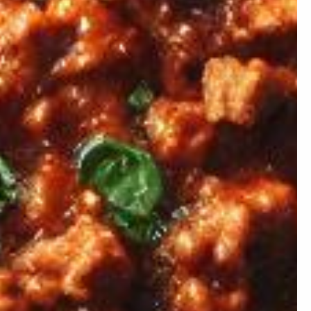
×
ion ?
 prendre de la masse ou
égime mais simplement
nstater.
Artificielle.