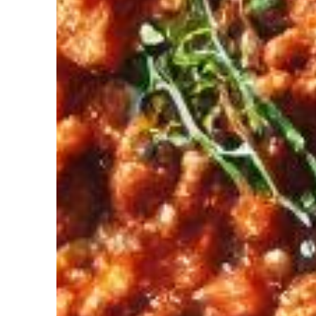
diriez-vous d’avoir Votre coach Nutrit
de l’Intelligence Artificielle à votre service pour perdre du poids,
ger. Découvrez NutriCoach AI et atteignez vos objectifs sans r
avec un rééquilibrage alimentaire !
z de 50% de réduction pour tester et co
 code promo sur votre accompagnement Nutrition par Intelligence 