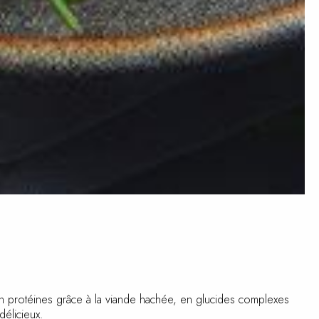
en protéines grâce à la viande hachée, en glucides complexes
délicieux.