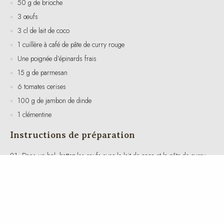
3 cl de lait de coco
1 cuillère à café de pâte de curry rouge
Une poignée d’épinards frais
15 g de parmesan
6 tomates cerises
100 g de jambon de dinde
1 clémentine
Instructions de préparation
Dans un bol, battez les œufs avec le lait de coco et la pâte de curry
rouge jusqu’à obtenir un mélange homogène.
Ajoutez les épinards frais et mélangez délicatement.
Chauffez une poêle antiadhésive à feu moyen et versez-y le
mélange d’œufs.
Ajoutez les tomates cerises coupées en deux et le jambon de dinde
coupé en morceaux.
Laissez cuire l’omelette jusqu’à ce qu’elle soit presque prise, puis
saupoudrez de parmesan.