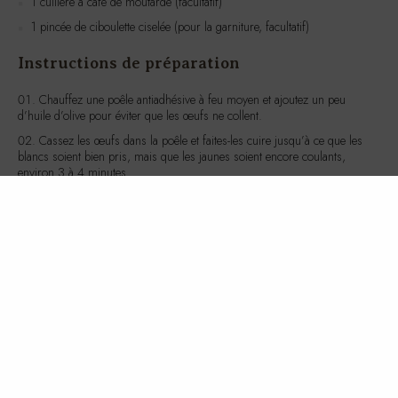
Sel et poivre au goût
1 cuillère à café de moutarde (facultatif)
1 pincée de ciboulette ciselée (pour la garniture, facultatif)
Instructions de préparation
Chauffez une poêle antiadhésive à feu moyen et ajoutez un peu
d’huile d’olive pour éviter que les œufs ne collent.
Cassez les œufs dans la poêle et faites-les cuire jusqu’à ce que les
blancs soient bien pris, mais que les jaunes soient encore coulants,
environ 3 à 4 minutes.
Dans un bol, mélangez l’huile d’olive, le vinaigre balsamique, la
moutarde, le sel et le poivre pour préparer la vinaigrette.
Disposez la salade frisée dans une assiette et arrosez-la de
vinaigrette.
Déposez les œufs sur la salade et garnissez de ciboulette ciselée si
désiré.
Valeurs nutritives et caloriques