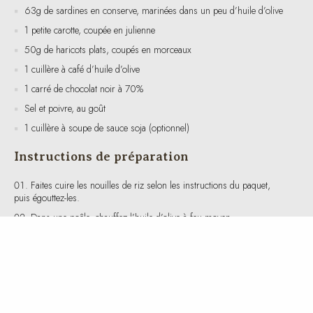
50g de haricots plats, coupés en morceaux
1 cuillère à café d’huile d’olive
1 carré de chocolat noir à 70%
Sel et poivre, au goût
1 cuillère à soupe de sauce soja (optionnel)
Instructions de préparation
Faites cuire les nouilles de riz selon les instructions du paquet,
puis égouttez-les.
Dans une poêle, chauffez l’huile d’olive à feu moyen.
Ajoutez les carottes et les haricots plats, et faites sauter pendant
environ 3 à 4 minutes jusqu’à ce qu’ils soient légèrement tendres mais
encore croquants.
Ajoutez les sardines dans la poêle et mélangez délicatement pour
les réchauffer.
Incorporez les nouilles de riz cuites et mélangez bien. Assaisonnez
avec du sel, du poivre et éventuellement de la sauce soja.
Servez chaud, accompagné d’un carré de chocolat noir à 70%