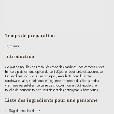
Temps de préparation
15 minutes
Introduction
Ce plat de nouilles de riz sautées avec des sardines, des carottes et des
haricots plats est une option de petit déjeuner équilibrée et savoureuse.
Les sardines sont riches en oméga-3, excellents pour la santé
cardiovasculaire, tandis que les légumes apportent des fibres et des
vitamines essentielles. Le carré de chocolat noir à 70% ajoute une
touche de douceur tout en fournissant des antioxydants bénéfiques.
Liste des ingrédients pour une personne
50g de nouilles de riz
63g de sardines en conserve, marinées dans un peu d’huile d’olive
1 petite carotte, coupée en julienne