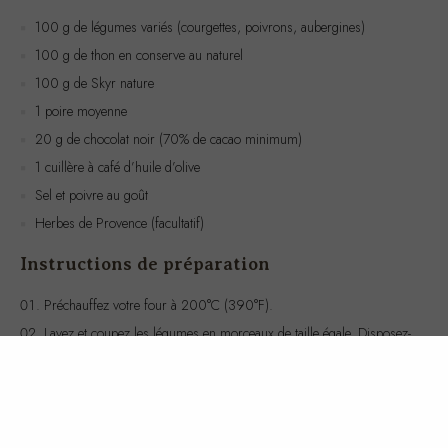
100 g de thon en conserve au naturel
100 g de Skyr nature
1 poire moyenne
20 g de chocolat noir (70% de cacao minimum)
1 cuillère à café d’huile d’olive
Sel et poivre au goût
Herbes de Provence (facultatif)
Instructions de préparation
Préchauffez votre four à 200°C (390°F).
Lavez et coupez les légumes en morceaux de taille égale. Disposez-
les sur une plaque de cuisson, arrosez-les d’huile d’olive, saupoudrez
de sel, de poivre et d’herbes de Provence si désiré. Faites-les griller au
four pendant environ 20 minutes, ou jusqu’à ce qu’ils soient tendres et
légèrement dorés.
Égouttez le thon et mélangez-le avec le Skyr dans un bol.
Assaisonnez avec du sel et du poivre selon votre goût.
Lavez la poire, coupez-la en quartiers ou en tranches fines.